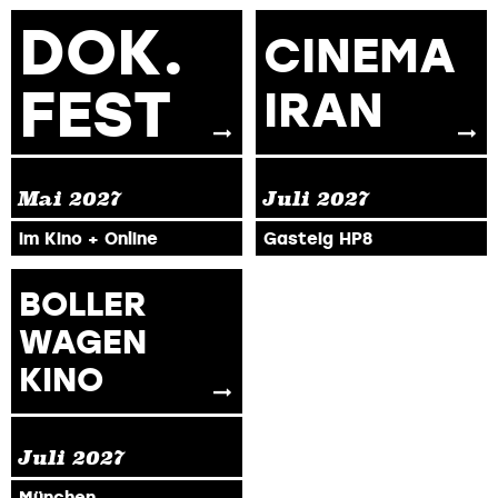
DOK.
CINEMA
FEST
IRAN
Mai
2027
Juli
2027
im Kino + Online
Gasteig HP8
BOLLER
WAGEN
KINO
Juli
2027
München