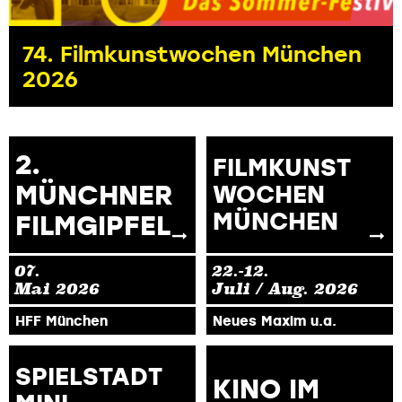
74. Filmkunstwochen München
2026
2.
FILMKUNST
MÜNCHNER
WOCHEN
MÜNCHEN
FILMGIPFEL
07.
22.-12.
Mai
2026
Juli / Aug.
2026
HFF München
Neues Maxim u.a.
SPIELSTADT
KINO IM