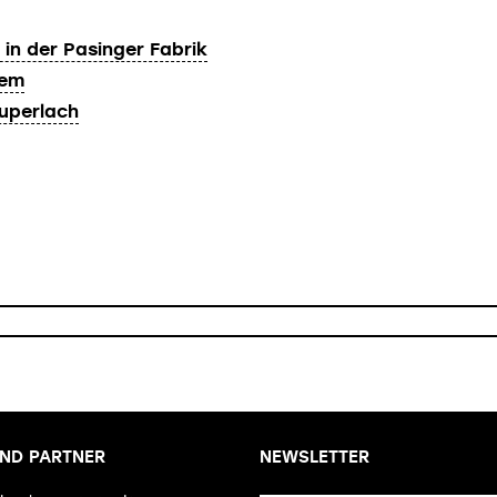
 in der Pasinger Fabrik
iem
euperlach
ND PARTNER
NEWSLETTER