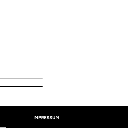
BOGENHAUSEN
27.
19:00 UHR: GEGEN
DEN STROM
SEP
KINO IM VIERTEL -
NEUE ZIEGELEI
BOGENHAUSEN
IMPRESSUM