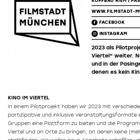
KOPFBAU RIEM | PA
WWW.FILMSTADT-M
FACEBOOK
INSTAGRAM
2023 als Pilotpr
Viertel“ weiter. 
und in der Pasinge
denen es kein Kin
KINO IM VIERTEL
In einem Pilotprojekt haben wir 2023 mit versch
partizipative und inklusive Veranstaltungsformate
Gruppen eine Plattform zu bieten und die Program
Viertel und an Orte zu bringen, an denen keine (meh
stattfinden. Wir wollen neue Angebote schaffen und 