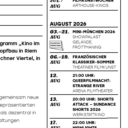
FILMKUNSTWOCHEN
JUL /
ARTHOUSE-KINOS
AUG
AUGUST 2026
03.–21.
MINI-MÜNCHEN 2026
SHOWPALAST
AUG
GELÄNDE,
ogramm „Kino im
FRÖTTMANING
Kopfbau in Riem
06.–19.
FRANZÖSISCHER
chner Viertel, in
KLASSIKER-SOMMER
AUG
THEATINER FILMKUNST
12.
21:00 UHR:
QUEERFILMNACHT:
AUG
STRANGE RIVER
ARENA FILMTHEATER
d gemeinsam neue
13.
20:00 UHR: SHORTS
ATTACK – SUNDANCE
repräsentierten
AUG
SHORTS 2026
ls dezentral in
WERKSTATTKINO
taltungen
17.
22:00 UHR:
HIGHLIGHTS