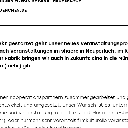
SINGER FABRIK SHAERE | NEUPERLACH
UENCHEN.DE
ojekt gestartet geht unser neues Veranstaltungspr
Nach Veranstaltungen im shaere in Neuperlach, im 
r Fabrik bringen wir auch in Zukunft Kino in die Mün
o (mehr) gibt.
iedenen Kooperationspartnern zusammengearbeitet un
 entwickelt und umgesetzt. Unser Wunsch ist es, unter
me und Veranstaltungen der Filmstadt München Festiva
r), oder nurmehr sehr vereinzelt filmkulturelle Verans
Kino zurück in die Viertel bringen.