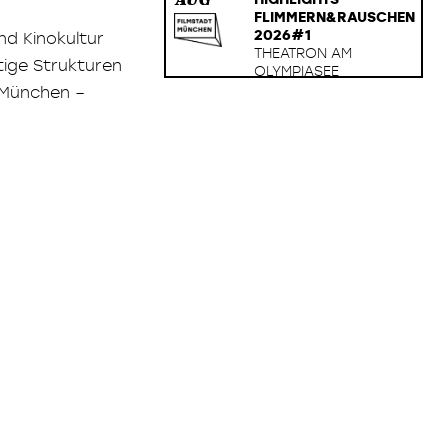
AUG
FLIMMERN&RAUSCHEN
2026#1
nd Kinokultur
THEATRON AM
tige Strukturen
OLYMPIASEE
t München –
18.
22:00 UHR:
HIGHLIGHTS
AUG
FLIMMERN&RAUSCHEN
2026#2
THEATRON AM
OLYMPIASEE
21.–13.
RETROSPEKTIVE
BERNHARD SINKEL
AUG /
THEATINER FILMKUNST
SEP
SEPTEMBER 2026
27.
16:00 UHR:
SYSTEMWANDELN –
SEP
DIE WELT NEU
ENTDECKEN
KINO IM VIERTEL -
NEUE ZIEGELEI