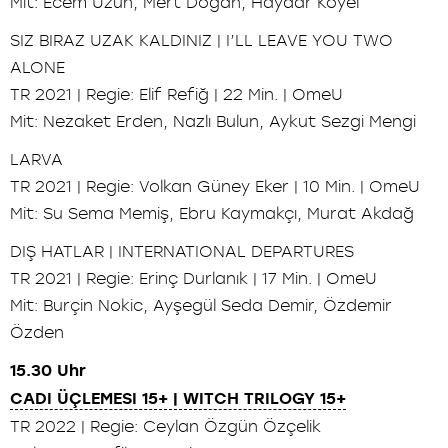
Mit: Ecem Uzun, Mert Doğan, Haydar Köyel
SIZ BIRAZ UZAK KALDINIZ | I’LL LEAVE YOU TWO
ALONE
TR 2021 | Regie: Elif Refiğ | 22 Min. | OmeU
Mit: Nezaket Erden, Nazlı Bulun, Aykut Sezgi Mengi
LARVA
TR 2021 | Regie: Volkan Güney Eker | 10 Min. | OmeU
Mit: Su Sema Memiş, Ebru Kaymakçı, Murat Akdağ
DIŞ HATLAR | INTERNATIONAL DEPARTURES
TR 2021 | Regie: Erinç Durlanık | 17 Min. | OmeU
Mit: Burçin Nokic, Ayşegül Seda Demir, Özdemir
Özden
15.30 Uhr
CADI ÜÇLEMESI 15+ | WITCH TRILOGY 15+
TR 2022 | Regie: Ceylan Özgün Özçelik