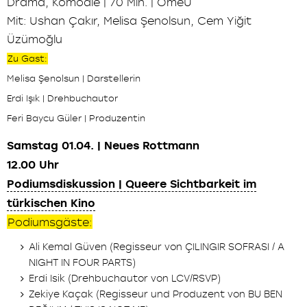
Drama, Komödie | 70 Min. | OmeU
Mit: Ushan Çakır, Melisa Şenolsun, Cem Yiğit
Üzümoğlu
Zu Gast:
Melisa Şenolsun | Darstellerin
Erdi Işık | Drehbuchautor
Feri Baycu Güler | Produzentin
Samstag 01.04. | Neues Rottmann
12.00 Uhr
Podiumsdiskussion | Queere Sichtbarkeit im
türkischen Kino
Podiumsgäste:
Ali Kemal Güven (Regisseur von ÇILINGIR SOFRASI / A
NIGHT IN FOUR PARTS)
Erdi Isik (Drehbuchautor von LCV/RSVP)
Zekiye Kaçak (Regisseur und Produzent von BU BEN