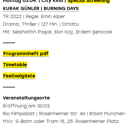
Montag 03.04. | City Kino |
Special Screening
KURAK GÜNLER | BURNING DAYS
TR 2022 | Regie: Emin Alper
Drama, Thriller | 127 Min. | OmdtU
Mit: Selahattin Paşalı, Ekin Koç, Erdem Şenocak
Programmheft pdf
Timetable
Festivalgäste
Veranstaltungsorte
Eröffnung am 30.03.
Rio Filmpalast | Rosenheimer Str. 46 | 81669 München
MVV: S-Bahn oder Tram 15, 25: Rosenheimer Platz