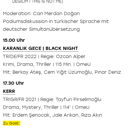
DEĞILIM / THIS IS NOT ME)
Moderation: Can Merdan Doğan
Podiumsdiskussion in türkischer Sprache mit
deutscher Simultanübersetzung
15.00 Uhr
KARANLIK GECE | BLACK NIGHT
TR/DE/FR 2022 | Regie: Özcan Alper
Krimi, Drama, Thriller | 115 Min. | OmeU
Mit: Berkay Ateş, Cem Yiğit Üzümoğlu, Pınar Deniz
17.30 Uhr
KERR
TR/GR/FR 2021 | Regie: Tayfun Pirselimoğlu
Drama, Mystery, Thriller | 114’ | OmeU
Mit: Erdem Şenocak, Jale Arıkan, Rıza Akın
Zu Gast: