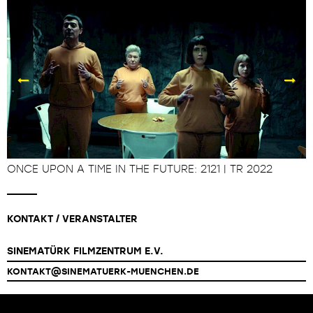
ONCE UPON A TIME IN THE FUTURE: 2121 | TR 2022
A
KONTAKT / VERANSTALTER
SINEMATÜRK FILMZENTRUM E.V.
KONTAKT@SINEMATUERK-MUENCHEN.DE