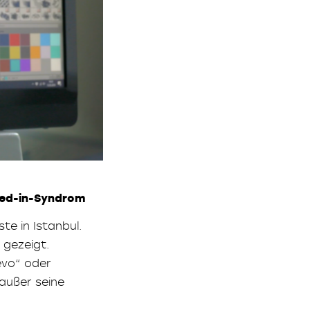
YANGIN YERİNDE ORKİDELER (ORCHIDS IN FIRE
cked-in-Syndrom
te in Istanbul.
 gezeigt.
evo“ oder
 außer seine