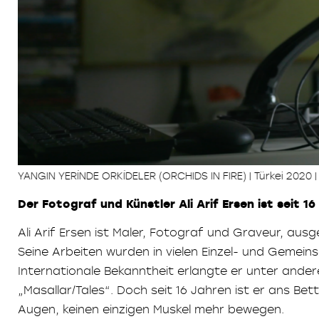
YANGIN YERİNDE ORKİDELER (ORCHIDS IN FIRE) | Türkei 2020 |
Der Fotograf und Künstler Ali Arif Ersen ist seit 
Ali Arif Ersen ist Maler, Fotograf und Graveur, aus
Seine Arbeiten wurden in vielen Einzel- und Gemein
Internationale Bekanntheit erlangte er unter ande
„Masallar/Tales“. Doch seit 16 Jahren ist er ans Be
Augen, keinen einzigen Muskel mehr bewegen.