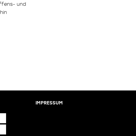
affens- und
hin
IMPRESSUM