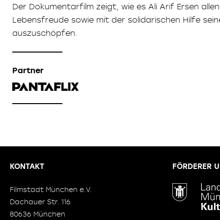
Der Dokumentarfilm zeigt, wie es Ali Arif Ersen al
Lebensfreude sowie mit der solidarischen Hilfe seine
auszuschöpfen.
Partner
KONTAKT
FÖRDERER U
Filmstadt München e.V.
Dachauer Str. 116
80636 München